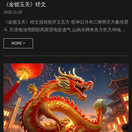
《金锁玉关》经文
2025
-
11-28
《金锁玉关》经文混饨初开立五方 乾坤日月布三纲周天方象排星
斗 天清地浊理阴阳风雨雷电皆虚气 山岗水阔有良方乾天坤地分
高下 置成顺理送纳常 排成甲子周天地 配合男女两成双四时八节
MORE >
分昼夜 九宫八卦接天罡五行颠倒推千转 金木水火土中央一百二
十诸神煞 九十四位吉凶将几位年并月方利 几位日吉与时良乾山
艮水人丁旺&nbs...