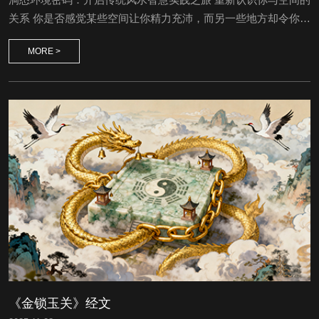
关系 你是否感觉某些空间让你精力充沛，而另一些地方却令你莫
名疲惫？为何同样的布局，有人事业腾达，有人却步履维艰？为
MORE >
何精心装修的居所，住久后反而问题频出？三千年来，中国风水
学为我们揭示了一个深刻真理：人与环境不是孤立存在，而是持
续对话、相互塑造的有机整体。 风水，这门古老的环境科学，远
非简单的方位摆放或神秘仪式。...
《金锁玉关》经文