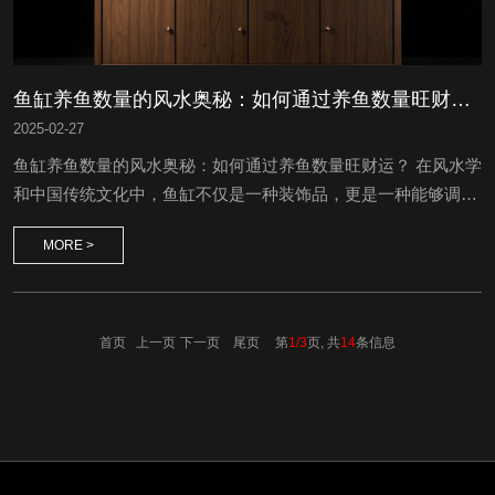
鱼缸养鱼数量的风水奥秘：如何通过养鱼数量旺财运？
2025
-
02-27
鱼缸养鱼数量的风水奥秘：如何通过养鱼数量旺财运？ 在风水学
和中国传统文化中，鱼缸不仅是一种装饰品，更是一种能够调节
家居气场、旺财运的工具。而鱼缸里养鱼的数量，更是有着深刻
MORE >
的讲究和寓意。不同的养鱼数量会带来不同的风水效果，因此选
择合适的养鱼数量至关重要。本文将详细介绍鱼缸养鱼数量的风
水奥秘，帮助您通过养鱼数量来提升家庭财运。 一、吉利的养鱼
数量 1. 一条鱼：一白水，开...
首页 上一页
下一页
尾页
第
1/3
页, 共
14
条信息