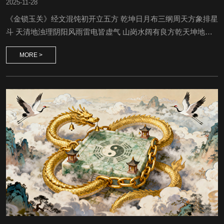
2025
-
11-28
《金锁玉关》经文混饨初开立五方 乾坤日月布三纲周天方象排星
斗 天清地浊理阴阳风雨雷电皆虚气 山岗水阔有良方乾天坤地分
高下 置成顺理送纳常 排成甲子周天地 配合男女两成双四时八节
MORE >
分昼夜 九宫八卦接天罡五行颠倒推千转 金木水火土中央一百二
十诸神煞 九十四位吉凶将几位年并月方利 几位日吉与时良乾山
艮水人丁旺&nbs...