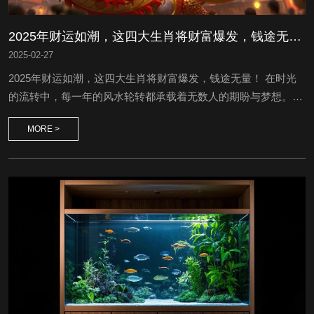
2025年财运如潮，这四大生肖将财富爆发，钱途无量！
2025
-
02-27
2025年财运如潮，这四大生肖将财富爆发，钱途无量！ 在时光
的流转中，每一年的风水轮转都承载着无数人的期盼与梦想。
2025年，一个被古老智慧与现代机遇交织的年份，正悄然为四大
MORE >
生肖铺就一条偏财运亨通、喜事频传的坦途。这不仅是天象的恩
赐，更是内心修为与外界机缘的巧妙融合。让我们一同揭开这神
秘的面纱，看看哪些生肖将在这一年里，笑迎八方财，喜事一桩
接一桩。 生肖龙——龙腾盛世，财福双全...