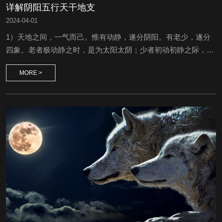
详解阴阳五行天干地支
2024
-
04-01
1）天地之间，一气而己。惟有动静，遂分阴阳。有老少，遂分
四象。老者极动静之时，是为太阳太阴；少者初动初静之际，是
为少阴少阳。有是四象，而五行具于其中矣。水者，太阴也；火
MORE >
者，太阳也；木者，少阳也；金者，少阴也；土者，阴阳老少、
木火金水冲气所结也。徐注：阴阳之说，最为科学家所斥，然天
地间日月寒暑，昼夜男女，何一而非阴阳乎？即细微如电子，亦
有阴阳之分。由阴阳而析为四象，木火金水，所以代表春夏秋冬
四时之气...