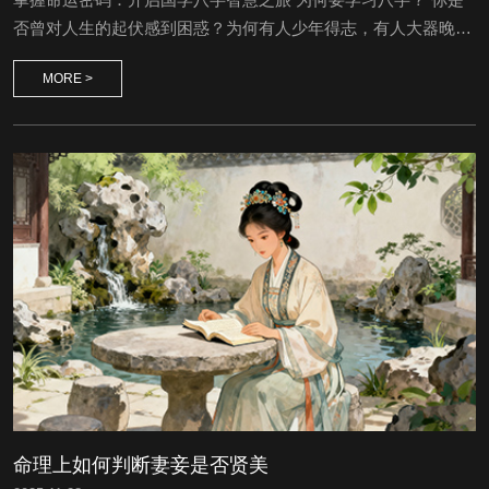
否曾对人生的起伏感到困惑？为何有人少年得志，有人大器晚
成？为何相似的起点，却走向截然不同的人生轨迹？千百年来，
MORE >
中国古老的八字命理学为我们提供了一扇理解生命规律与自我潜
能的独特窗口。 八字，亦称四柱命理，是中国传统文化中的瑰
宝。它以阴阳五行为理论基础，通过一个人的出生时间，揭示其
先天禀赋、性格特质、人生轨迹与发展...
命理上如何判断妻妾是否贤美