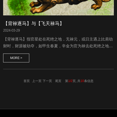
【背禄逐马】与【飞天禄马】
2024
-
03-29
【背禄逐马】指官星处在死绝之地，无禄元，或日主遇上比肩劫
财时，财源被劫夺，如甲生春夏，辛金为官为禄去处死绝之地，
叫背禄。背禄者，甲以辛为官为禄，金绝则无官矣，甲木以己土
MORE >
为财为马，却被乙或卯木等劫夺，叫逐马。也有把伤官见官称背
禄。劫财遇财叫逐马。背禄者，甲以辛为官为禄，甲生春夏，金
绝则无官矣，故为背禄。逐马者，甲以己土为财为马，被乙及亥
卯未劫夺，甲无财矣，故为逐马。余例推。如壬子、壬子、丁
首页 上一页
下一页
尾页
第
1/2
页, 共
10
条信息
未、乙已，...