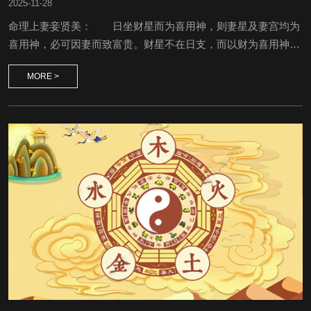
2025
-
11-28
命理上妻妾贤美： 日坐财星而为喜用神，则妻星及妻宫均为
喜用神，必可因妻而致富贵。财星不在日支，而以财为喜用神，
且食伤助之者，则妻美而贤淑。日坐喜用神，财不相碍，妻必内
MORE >
助。财星为喜用神，但遭比劫星制财星者，妻贤美但克妻。妻宫
坐忌神，但别支合化变忌为喜，必得妻非常之助。妻宫坐喜用神
而遭冲，妻贤美但难白头偕老。日支坐正官而为喜用神，妻宫相
貌敦厚，温柔。命局需要调候，而妻宫为调候之神，必得妻非常
之助。日...