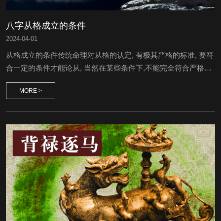
八字从格成立的条件
2024
-
04-01
从格成立的条件传统命理对从格的认定, 有极其严格的标准, 要符
合一定的条件才能论从, 当然在某些条件下,不能完全符合严格从
格的定义时, 也有所谓假从格的成立. 滴天髓有云“从得真者只论
MORE >
从, 从神又有吉合凶,化得真者只论化,化神还有几般话, 真从之家
有几人,假从亦可发其身, 假化之人亦多贵, 异姓孤儿能出类” ...