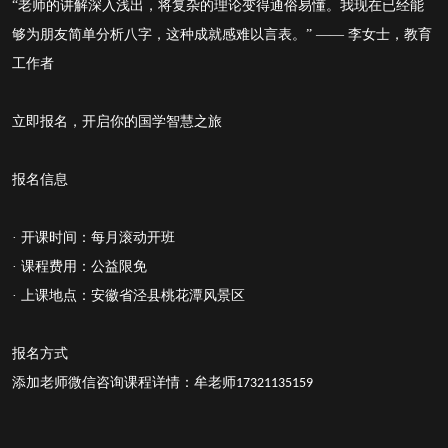
“老师的讲解深入浅出，将复杂的理论变得通俗易懂。我现在已经能
够为朋友简单分析八字，这种成就感难以言表。” —— 李女士，教育
工作者
立即报名，开启你的国学智慧之旅
报名信息
· 开课时间：每月滚动开班
· 课程费用：
公益限免
· 上课地点：
安徽省泾县桃花潭风景区
报名方式
添加
老师
微信咨询课程详情
：
牟老师
17321135159