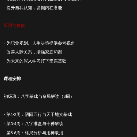
· 提升自我认知，发掘内在潜能
应用与价值
· 为职业规划、人生决策提供参考视角
· 改善人际关系，增强家庭和谐
· 为未来的深入学习打下坚实基础
课程安排
初级班：八字基础与命局解读（
周）
8
· 第
周：阴阳五行与天干地支基础
1-2
· 第
周：八字排盘与十神解读
3-4
· 第
周：格局分析与用神取用
5-6