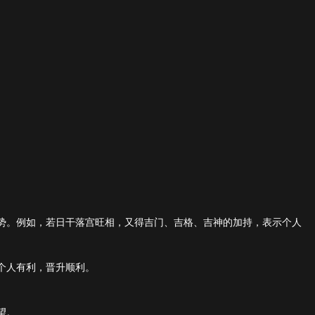
势。例如，若日干落宫旺相，又得吉门、吉格、吉神的加持，表示个人
个人有利，晋升顺利。
望。