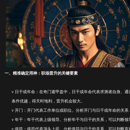
一、精准确定用神：职场晋升的关键要素
v
日干或年命：在奇门遁甲盘中，日干或年命代表求测者自身。通
条件优越，得天时地利，晋升机会较大。
v
开门：开门代表工作单位或职位。分析开门与日干或年命的关系
v
年干：年干代表上级领导。分析年干与日干的关系，可以判断领
v
值符：值符代表顶头上司。分析值符与日干的关系，可以判断直