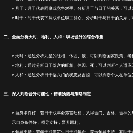
v
月干：月干代表同事或竞争对手。分析月干与日干的关系，可以
v
时干：时干代表下属或单位职工群众。分析时干与日干的关系，
二、全面分析天时、地利、人和：职场晋升的综合考量
v
天时：通过分析九星的旺相、休囚、废，可以判断国家政策、考
v
地利：通过分析日干落宫的旺相、休囚、死，可以判断个人适应
v
人和：通过分析日干临八门的状态及吉凶，可以判断个人在单位
三、深入判断晋升可能性：精准预测与策略制定
v
自身条件好：若日干或年命落宫旺相，又得吉门、吉格、吉神的
示自身条件好，领导支持，晋升顺利。
v
领导支持：若年干或值符生日干或年命，表示领导支持，有助于