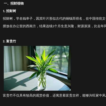
一、招财植物
招财树
1.
招财树，学名钱串子，因其叶片形似古代的铜钱而得名，在中国传统文
摆放在办公室的西南方，结果
连续
个月
生意兴隆，财源滚滚
，
比去年
2
富贵竹
2.
富贵竹不仅具有较高的观赏价值，还寓意着富贵吉祥，能够兴旺家中风