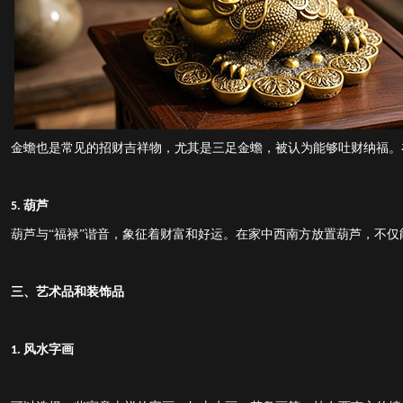
金蟾也是常见的招财吉祥物，尤其是三足金蟾，被认为能够吐财纳福。
葫芦
5.
葫芦与
“福禄”谐音，象征着财富和好运。在家中西南方放置葫芦，不
三、艺术品和装饰品
风水字画
1.