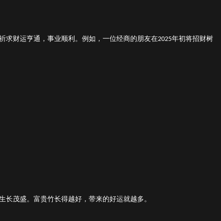
祈求财运亨通，事业顺利。例如，一位经商的朋友在
年
初
将招财树
2025
生长茂盛。富贵竹长得越好，带来的好运就越多。