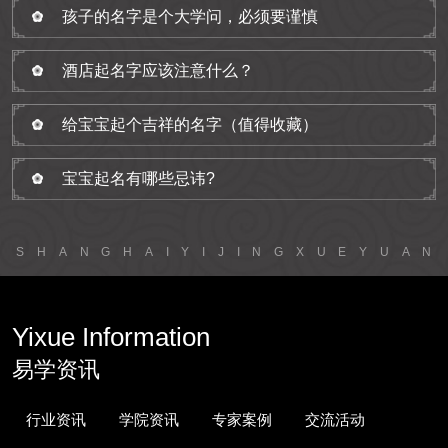
孩子的名字是个大学问，必须要谨慎
酒店起名字应该注意什么？
给宝宝起个吉祥的名字（值得收藏）
宝宝起名有哪些忌讳?
S
H
A
N
G
H
A
I
Y
I
J
I
N
G
X
U
E
Y
U
A
N
Yixue Information
易学资讯
行业资讯
学院资讯
专家案例
交流活动