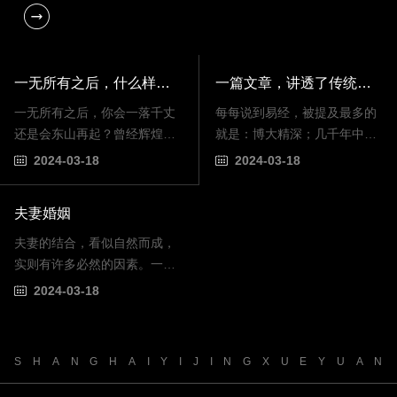
一无所有之后，什么样的人才能东山再起
一篇文章，讲透了传统文化的真谛
一无所有之后，你会一落千丈
每每说到易经，被提及最多的
还是会东山再起？曾经辉煌的
就是：博大精深；几千年中国
人，最后一无所有，更有甚者
传统文化；什么群经之首，大
2024-03-18
2024-03-18
会欠不少人情和外债，这样的
道之源；五行阴阳等等。 说易
例子数不胜数。比如史玉柱，
经包罗万象，是相对的、辩证
夫妻婚姻
比如褚时健等等。按成功的原
的、变化又统一的。...
理来...
夫妻的结合，看似自然而成，
实则有许多必然的因素。一、
方圆1公里内有公园小区湖综合
2024-03-18
院子周围一公里内有公园，植
物园或者整片的绿地，并且按
步行来说15分钟之内可以到
S
H
A
N
G
H
A
I
Y
I
J
I
N
G
X
U
E
Y
U
A
N
达...