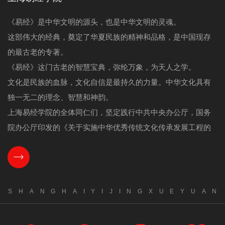
《易经》是中华文明的源头，也是中华文明的灵魂。
这部伟大的经典，奠定了华夏民族的精神和品格，是中国现存
的最古老的专著。
《易经》这门古老的智慧宝典，弥纶万象，为天人之学。
文化是民族的血脉，文化自信是最持久的力量。中华文化具有
独一无二的理念、智慧和神韵。
上海易经学院的全体同仁们，坚定践行中共中央办公厅，国务
院办公厅印发的《关于实施中华优秀传统文化传承发展工程的
意见》，传承发展中华优秀传统文化，弘扬自强不息、厚德载
物的中华传统美德。
借占习易，借易修行，一切学问，回归自身，成己成德。
S
H
A
N
G
H
A
I
Y
I
J
I
N
G
X
U
E
Y
U
A
N