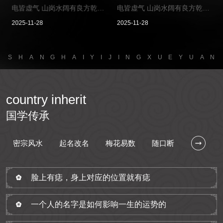
买
电皆虚气 山岗水阔有良方乾天
电皆虚气 山岗水阔有良方乾天
，
坤地分高下 ...
坤地分高下 ...
2025-11-28
2025-11-28
S
H
A
N
G
H
A
I
Y
I
J
I
N
G
X
U
E
Y
U
A
N
country inherit
国学传承
密宗风水
起名改名
梅花易数
随口断
脸上有痣，身上对应的位置就有痣
一个人的名字是如何影响一生的运势的