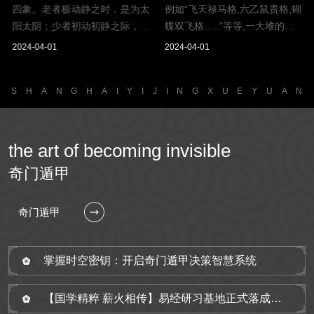
四象。老者极动静之时，是为太
例如“飞天禄马格,六乙鼠贵格,蝴
阳太阴；少者初动初静之际，是
蝶双飞格…..”等等,一大堆的格
为少阴少阳。有是四象，而五行
局名称,令人愈看...
2024-04-01
2024-04-01
具于其中矣。水者，太...
S
H
A
N
G
H
A
I
Y
I
J
I
N
G
X
U
E
Y
U
A
N
the art of becoming invisible
奇门遁甲
奇门遁甲
掌握时空密钥：开启奇门遁甲决策智慧系统
【国学精粹 薪火相传】易经研习基地正式落成，奇门遁甲课程免费学习7-30天