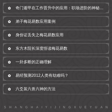
奇门遁甲在工作晋升中的应用：职场进阶的神秘指南
弟子梅花易数应用案例
身份证丢失之梅花易数应用
东方木院长深度悟读梅花易数
一卦多断的正确理解
易经预测2012人类有劫难吗？
六爻装六兽六神的方法
S
H
A
N
G
H
A
I
Y
I
J
I
N
G
X
U
E
Y
U
A
N