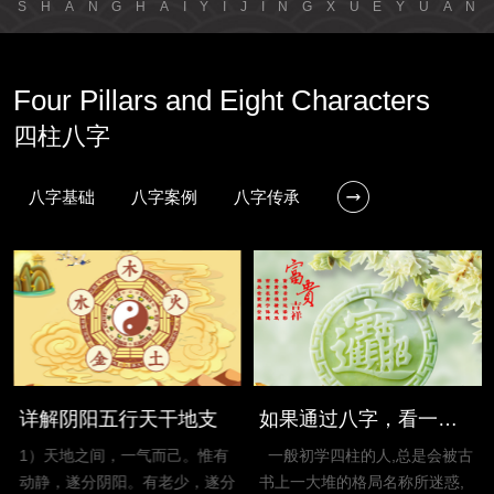
S
H
A
N
G
H
A
I
Y
I
J
I
N
G
X
U
E
Y
U
A
N
Four Pillars and Eight Characters
四柱八字
八字基础
八字案例
八字传承
详解阴阳五行天干地支
如果通过八字，看一个人的富贵贫穷
1）天地之间，一气而己。惟有
一般初学四柱的人,总是会被古
动静，遂分阴阳。有老少，遂分
书上一大堆的格局名称所迷惑,